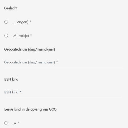
Geslacht
J (jongen) *
M (meisje) *
Geboortedatum (dag/maand/jaar)
BSN kind
Eerste kind in de opvang van GOO
Ja *