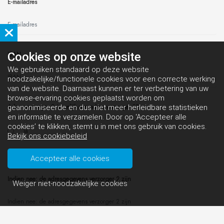
E-mailadres
IBAN
Cookies op
onze website
We gebruiken standaard op deze website
noodzakelijke/functionele cookies voor een correcte werking
van de website. Daarnaast kunnen er ter verbetering van uw
browse-ervaring cookies geplaatst worden om
Adres verzorger 2 is gelijk aan adres verzorger 1?
geanonimiseerde en dus niet meer herleidbare statistieken
en informatie te verzamelen. Door op ‘Accepteer alle
cookies’ te klikken, stemt u in met ons gebruik van cookies.
Ja
Bekijk ons cookiebeleid
Nee
Accepteer alle cookies
Indien nee: de adresgegevens verzorger 2 zijn
Weiger niet-noodzakelijke cookies